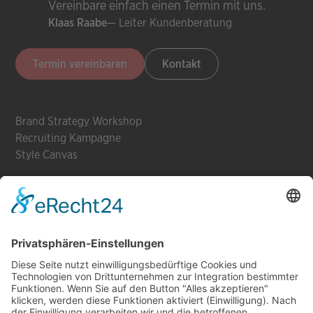
Vereinbare einfach einen Termin mit uns.
— Leiter Kundenberatung
Klaas Raabe
Termin vereinbaren
Kontakt
Brand Strategy Workshop
Recruiting Kampagne
Style Canvas
Employer Branding
Webflow
Kampagnen
Brand Design Roast
Instagram